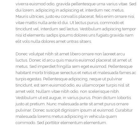
viverra euismod odio, gravida pellentesque urna varius vitae. Sed
dui lorem, adipiscing in adipiscing et, interdum nec metus.
Mauris ultricies, justo eu convallis placerat, felis enim ornare nisi,
vitae mattis nulla ante id dui. Ut lectus purus, commodo et
tincidunt vel, interdum sed lectus. Vestibulum adipiscing tempor
nisi id elementu sadips ipsums dolores uns fugiats gravida nam
elit vols nulla dolores amet untras sitsers.
Donec volutpat nibh sit amet libero ornare non laoreet arcu
luctus. Donec id arcu quis mauris euismod placerat sit amet ut
metus. Sed imperdiet fringilla sem eget euismod. Pellentesque
habitant morbi tristique senectus et netus et malesuada fames ac
turpis egestas. Pellentesque adipiscing, neque ut pulvinar
tincidunt, est sem euismod odio, eu ullamcorper turpis nisl sit
amet velit. Nullam vitae nibh odio, non scelerisque nibh.
Vestibulum ut est augue, in varius purus. Proin dictum lobortis
justo at pretium. Nunc malesuada ante sit amet purus ornare
pulvinar. Donec suscipit dignissim ipsum at euismod. Curabitur
malesuada lorems metus adipiscing in vehicula quam
commodo. Sed porttitor elementum elementum.